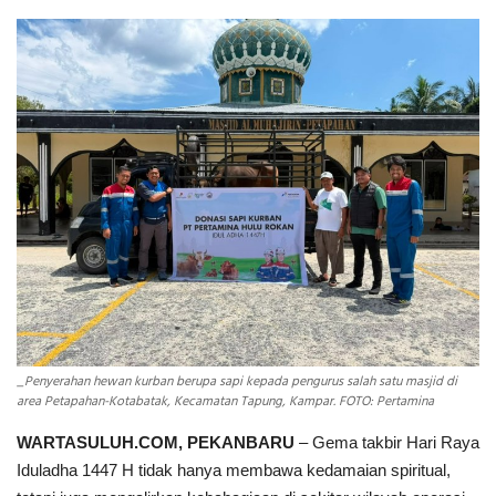
INDEKS
HEALTHY
_Penyerahan hewan kurban berupa sapi kepada pengurus salah satu masjid di
area Petapahan-Kotabatak, Kecamatan Tapung, Kampar. FOTO: Pertamina
WARTASULUH.COM, PEKANBARU
– Gema takbir Hari Raya
Iduladha 1447 H tidak hanya membawa kedamaian spiritual,