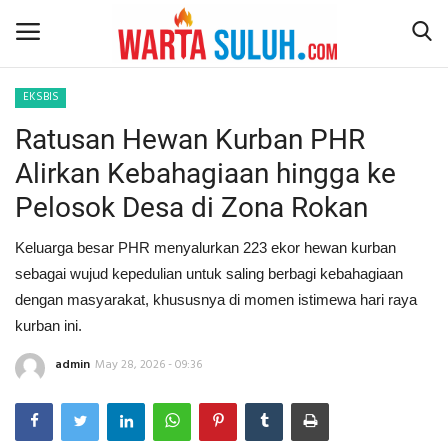
EKSBIS
Ratusan Hewan Kurban PHR
Home
Alirkan Kebahagiaan hingga ke
NEWS
Pelosok Desa di Zona Rokan
JAZIRAH RIAU
Keluarga besar PHR menyalurkan 223 ekor hewan kurban
sebagai wujud kepedulian untuk saling berbagi kebahagiaan
POLITIK
dengan masyarakat, khususnya di momen istimewa hari raya
kurban ini.
EKSBIS
admin
May 28, 2026 - 09:36
PSPS PEKANBARU
LIFESTYLE