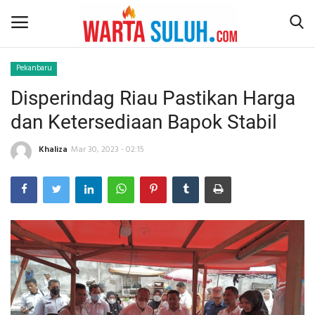
Pekanbaru
Disperindag Riau Pastikan Harga
Home
dan Ketersediaan Bapok Stabil
NEWS
Khaliza
Mar 30, 2023 - 02:15
JAZIRAH RIAU
POLITIK
EKSBIS
PSPS PEKANBARU
LIFESTYLE