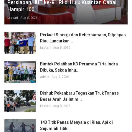
Persiapan HUT ke-81 RI di Hulu Kuantan Capai
Hampir 100...
Lestari
Aug 8, 2026
Perkuat Sinergi dan Kebersamaan, Ditjenpas
Riau Luncurkan...
Lestari
Aug 8, 2026
Bimtek Pelatihan K3 Perumda Tirta Indra
Dibuka, Sekda Inhu...
admin
Aug 8, 2026
Dishub Pekanbaru Tegaskan Truk Tonase
Besar Arah Jalintim...
Lestari
Aug 8, 2026
143 Titik Panas Menyala di Riau, Api di
Sejumlah Titik...