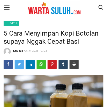
LIFESTYLE
5 Cara Menyimpan Kopi Botolan
Home
supaya Nggak Cepat Basi
NEWS
Khaliza
Oct 8, 2025 - 07:26
JAZIRAH RIAU
POLITIK
EKSBIS
PSPS PEKANBARU
LIFESTYLE